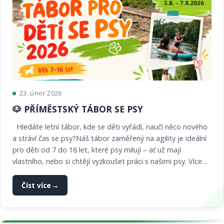
23. únor 2026
🐶 PŘÍMĚSTSKÝ TÁBOR SE PSY
Hledáte letní tábor, kde se děti vyřádí, naučí něco nového
a stráví čas se psy?Náš tábor zaměřený na agility je ideální
pro děti od 7 do 16 let, které psy milují – ať už mají
vlastního, nebo si chtějí vyzkoušet práci s našimi psy. Více
info na našem webu v sekci TÁBOR PRO DĚTI
Číst více