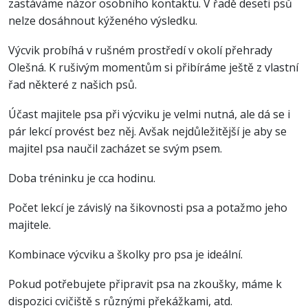
zastáváme názor osobního kontaktu. V řadě deseti psů
nelze dosáhnout kýženého výsledku.
Výcvik probíhá v rušném prostředí v okolí přehrady
Olešná. K rušivým momentům si přibíráme ještě z vlastní
řad některé z našich psů.
Účast majitele psa při výcviku je velmi nutná, ale dá se i
pár lekcí provést bez něj. Avšak nejdůležitější je aby se
majitel psa naučil zacházet se svým psem.
Doba tréninku je cca hodinu.
Počet lekcí je závislý na šikovnosti psa a potažmo jeho
majitele.
Kombinace výcviku a školky pro psa je ideální.
Pokud potřebujete připravit psa na zkoušky, máme k
dispozici cvičiště s různými překážkami, atd.