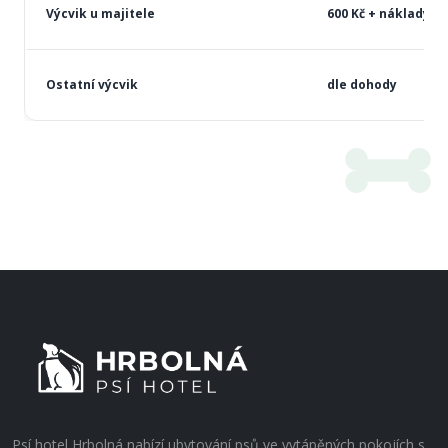
Výcvik u majitele
600 Kč + náklady n
Ostatní výcvik
dle dohody
Objednat
Psí hotel Hrbolná nabízí ubytování psů ve vytápěných pokojích s